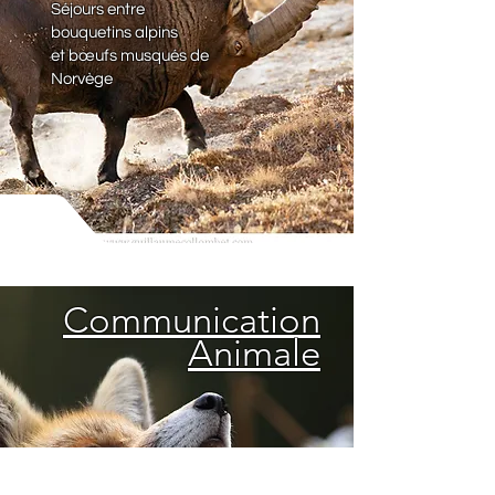
Séjours entre
bouquetins alpins
et bœufs musqués de
Norvège
Communication
Animale