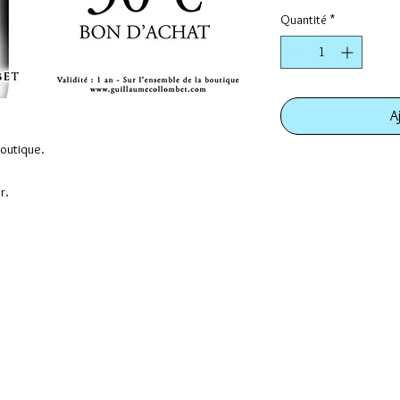
Quantité
*
A
boutique.
r.